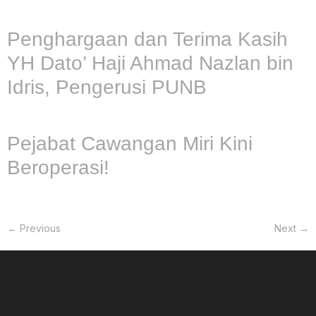
Penghargaan dan Terima Kasih
YH Dato’ Haji Ahmad Nazlan bin
Idris, Pengerusi PUNB
Pejabat Cawangan Miri Kini
Beroperasi!
←
Previous
Next
→