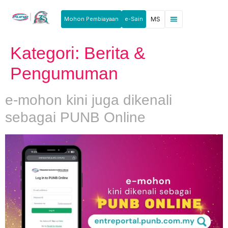
Mohon Pembiayaan
e-Sain
MS
Berita & Pengumuman
Produk & Perkhidmatan
Rakan Usahawan
Kategori:
Berita &
Pengumuman
e-mohon kini juga dikenali
sebagai PUNB Online