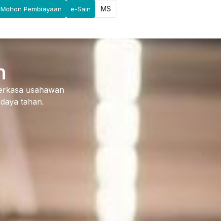
MS
Mohon Pembiayaan
e-Sain
n
erkasa usahawan
rdaya tahan.