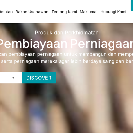
idmatan
Rakan Usahawan
Tentang Kami
Maklumat
Hubungi Kami
Produk dan Perkhidmatan
Pembiayaan Perniagaa
n pembiayaan perniagaan untuk membangun dan memp
serta perniagaan mereka agar lebih berdaya saing dan be
DISCOVER