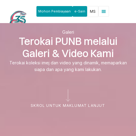
Mohon Pembiayaan
e-Sain
MS
Berita & Pengumuman
Produk & Perkhidmatan
Rakan Usahawan
Galeri
Terokai PUNB melalui
Galeri & Video Kami
Terokai koleksi imej dan video yang dinamik, memaparkan
siapa dan apa yang kami lakukan.
SKROL UNTUK MAKLUMAT LANJUT