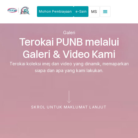
Mohon Pembiayaan
e-Sain
MS
Berita & Pengumuman
Produk & Perkhidmatan
Rakan Usahawan
Galeri
Terokai PUNB melalui
Galeri & Video Kami
Terokai koleksi imej dan video yang dinamik, memaparkan
siapa dan apa yang kami lakukan.
SKROL UNTUK MAKLUMAT LANJUT