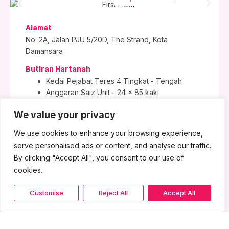
Alamat
No. 2A, Jalan PJU 5/20D, The Strand, Kota
Damansara
Butiran Hartanah
Kedai Pejabat Teres 4 Tingkat - Tengah
Anggaran Saiz Unit - 24 x 85 kaki
Sedia Untuk Disewa
We value your privacy
Kadar Sewaan
We use cookies to enhance your browsing experience,
Tingkat Satu @ RM2,500 Sebulan
serve personalised ads or content, and analyse our traffic.
Tingkat Tiga @ RM1,800 Sebulan
By clicking "Accept All", you consent to our use of
cookies.
Dapatkan Lokasi
Customise
Reject All
Accept All
Alamat
No. 11-2, Block B, Sunway Giza, No. 2, Jalan PJU