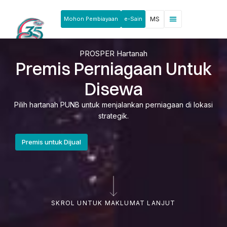
Mohon Pembiayaan
e-Sain
MS
Berita & Pengumuman
Produk & Perkhidmatan
Rakan Usahawan
PROSPER Hartanah
Premis Perniagaan Untuk
Disewa
Pilih hartanah PUNB untuk menjalankan perniagaan di lokasi
strategik.
Premis untuk Dijual
SKROL UNTUK MAKLUMAT LANJUT