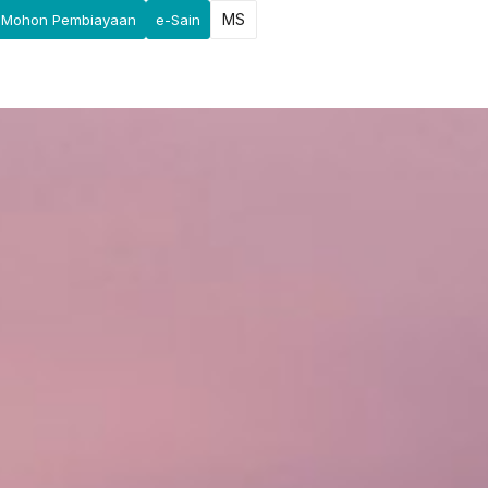
MS
Mohon Pembiayaan
e-Sain