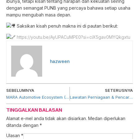
ibunya, tetapi kisah tentang harapan dan kekuatan seiring
dengan semangat PUNB yang percaya bahawa setiap usaha
mampu mengubah masa depan.
Saksikan kisah penuh makna ini di pautan berikut:
https://youtu.be/AyUPACuMPE0?si=ciX5gav0MYQkgxtu
hazween
SEBELUMNYA
SETERUSNYA
MARA Automotive Ecosystem (MATEC) 2025
Lawatan Perniagaan & Pencarian Sumber Pembekalan Produk dan Perkhidmatan di China (Yiwu, Guangzhou & Foshan)
TINGGALKAN BALASAN
Alamat e-mel anda tidak akan disiarkan.
Medan diperlukan
ditanda dengan
*
Ulasan
*