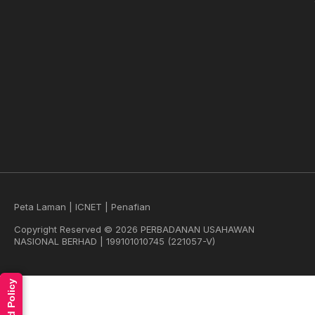
Peta Laman
|
ICNET
|
Penafian
Copyright Reserved © 2026 PERBADANAN USAHAWAN
NASIONAL BERHAD | 199101010745 (221057-V)
Read Policy