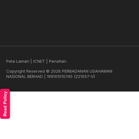
Peta Laman
|
ICNET
|
Penafian
Copyright Reserved © 2026 PERBADANAN USAHAWAN
NASIONAL BERHAD | 199101010745 (221057-V)
Read Policy