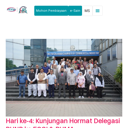
Mohon Pembiayaan
e-Sain
MS
Berita & Pengumuman
Produk & Perkhidmatan
Rakan Usahawan
Hari ke-4: Kunjungan Hormat Delegasi