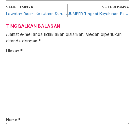
SEBELUMNYA
SETERUSNYA
Lawatan Rasmi Kedutaan Suruhanjaya Tinggi Pakistan ke Ibu Pejabat PUNB
JUMPER Tingkat Keyakinan Pemilik CFC Sarawak
TINGGALKAN BALASAN
Alamat e-mel anda tidak akan disiarkan.
Medan diperlukan
ditanda dengan
*
Ulasan
*
Nama
*