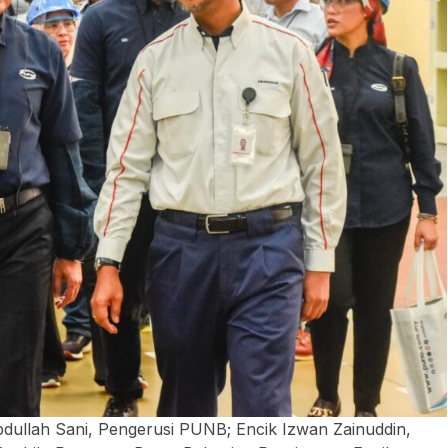
Abdullah Sani, Pengerusi PUNB; Encik Izwan Zainuddin,