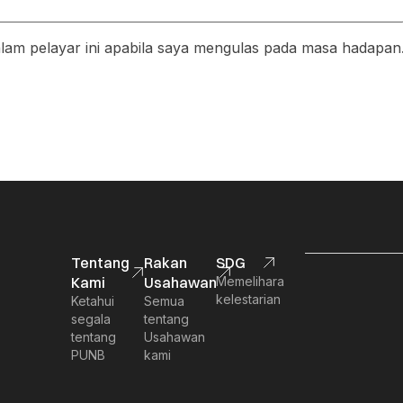
am pelayar ini apabila saya mengulas pada masa hadapan
Tentang
Rakan
SDG
Kami
Usahawan
Memelihara
kelestarian
Ketahui
Semua
segala
tentang
tentang
Usahawan
PUNB
kami