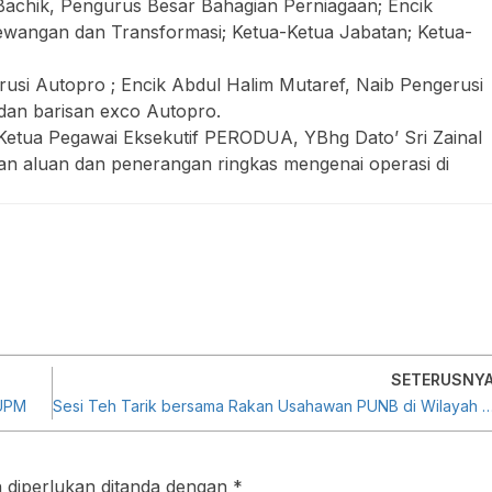
Bachik, Pengurus Besar Bahagian Perniagaan; Encik
wangan dan Transformasi; Ketua-Ketua Jabatan; Ketua-
rusi Autopro ; Encik Abdul Halim Mutaref, Naib Pengerusi
 dan barisan exco Autopro.
Ketua Pegawai Eksekutif PERODUA, YBhg Dato’ Sri Zainal
n aluan dan penerangan ringkas mengenai operasi di
SETERUSNY
 UPM
Sesi Teh Tarik bersama Rakan Usahawan PUNB di Wilaya
 diperlukan ditanda dengan
*