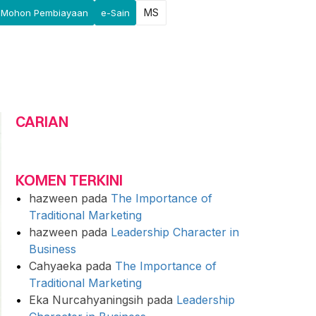
MS
Mohon Pembiayaan
e-Sain
CARIAN
KOMEN TERKINI
hazween
pada
The Importance of
Traditional Marketing
hazween
pada
Leadership Character in
Business
Cahyaeka
pada
The Importance of
Traditional Marketing
Eka Nurcahyaningsih
pada
Leadership