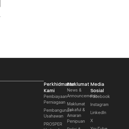
.
Perkhidmatan
Maklumat
Media
Kami
News &
Sosial
Announcements
Pembiayaan
Facebook
Perniagaan
Maklumat
Instagram
Takaful &
Pembangunan
LinkedIn
Amaran
Usahawan
X
Penipuan
PROSPER
YouTube