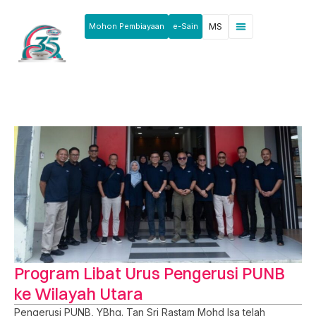
Mohon Pembiayaan
e-Sain
MS
Berita & Pengumuman
Produk & Perkhidmatan
Rakan Usahawan
Program Libat Urus Pengerusi PUNB
ke Wilayah Utara
Pengerusi PUNB, YBhg. Tan Sri Rastam Mohd Isa telah