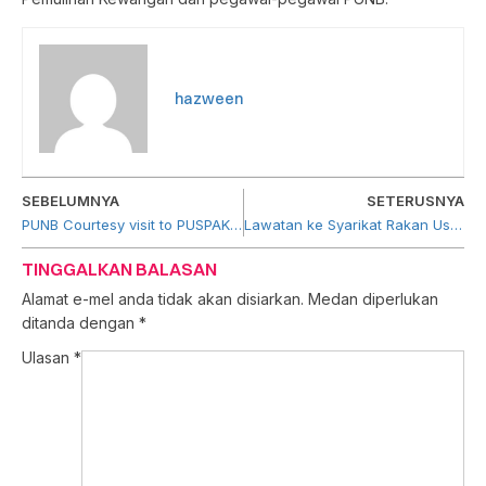
hazween
SEBELUMNYA
SETERUSNYA
PUNB Courtesy visit to PUSPAKOM
Lawatan ke Syarikat Rakan Usahawan PUNB, Glamping Park Travel & Tour Sdn Bhd
TINGGALKAN BALASAN
Alamat e-mel anda tidak akan disiarkan.
Medan diperlukan
ditanda dengan
*
Ulasan
*