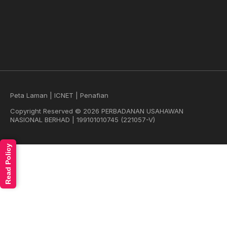
Peta Laman
|
ICNET
|
Penafian
Copyright Reserved © 2026 PERBADANAN USAHAWAN
NASIONAL BERHAD | 199101010745 (221057-V)
Read Policy