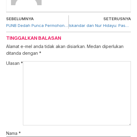
SEBELUMNYA
SETERUSNYA
PUNB Dedah Punca Permohonan Ditolak
Iskandar dan Nur Hidayu: Pasangan Gigih di Sebalik Kejayaan Shawlpublika
TINGGALKAN BALASAN
Alamat e-mel anda tidak akan disiarkan.
Medan diperlukan
ditanda dengan
*
Ulasan
*
Nama
*