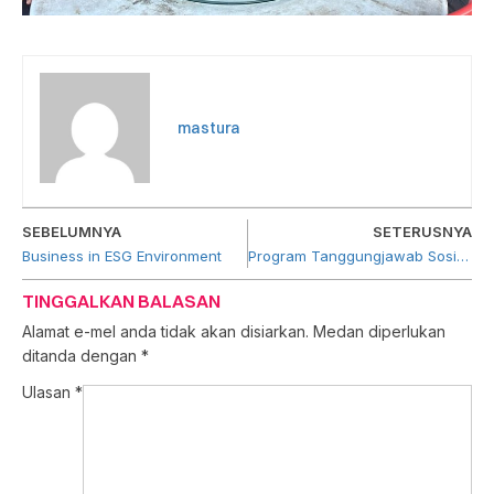
mastura
SEBELUMNYA
SETERUSNYA
Business in ESG Environment
Program Tanggungjawab Sosial Korporat (CSR), ‘Let’s Give Back’ di Pahang
TINGGALKAN BALASAN
Alamat e-mel anda tidak akan disiarkan.
Medan diperlukan
ditanda dengan
*
Ulasan
*