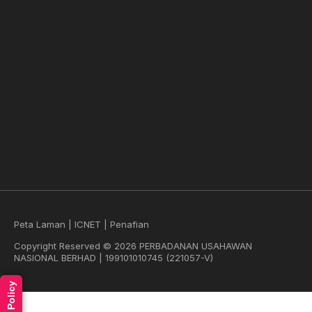
Peta Laman
|
ICNET
|
Penafian
Copyright Reserved © 2026 PERBADANAN USAHAWAN
NASIONAL BERHAD | 199101010745 (221057-V)
Read Policy