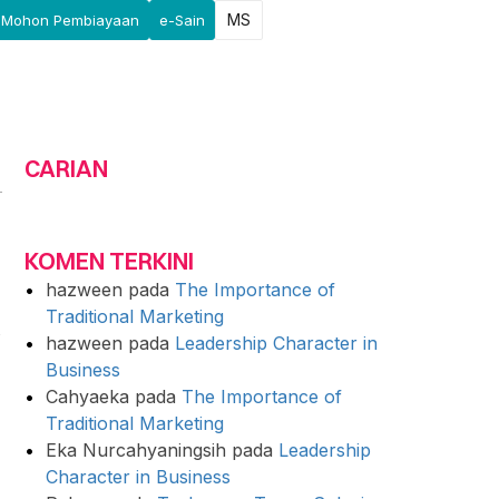
MS
Mohon Pembiayaan
e-Sain
CARIAN
KOMEN TERKINI
hazween
pada
The Importance of
Traditional Marketing
hazween
pada
Leadership Character in
Business
Cahyaeka
pada
The Importance of
Traditional Marketing
Eka Nurcahyaningsih
pada
Leadership
Character in Business