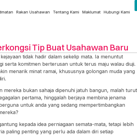
idmatan
Rakan Usahawan
Tentang Kami
Maklumat
Hubungi Kami
erkongsi Tip Buat Usahawan Baru
ejayaan tidak hadir dalam sekelip mata. Ia menuntut
ggi serta komitmen berterusan untuk terus maju walau diuji.
akin menarik minat ramai, khususnya golongan muda yang
ri.
an mereka bukan sahaja dipenuhi jatuh bangun, malah turut
kegagalan pertama, hinggalah berjaya membina jenama
 tip berguna untuk anda yang sedang mempertimbangkan
 mereka?
ntung kepada idea perniagaan semata-mata, tetapi lebih
ria paling penting yang perlu ada dalam diri setiap