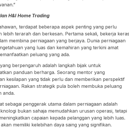
wanan.”
alan H&I Home Trading
usahawan, terdapat beberapa aspek penting yang perlu
 lebih terarah dan berkesan. Pertama sekali, bekerja kera
alam membina perniagaan yang berjaya. Dunia perniagaan
ngetahuan yang luas dan kemahiran yang terkini amat
memanfaatkan peluang yang ada.
k yang berpengaruh adalah langkah bijak untuk
tkan panduan berharga. Seorang mentor yang
kesilapan yang tidak perlu dan memberikan perspektif
erniagaan. Rakan strategik pula boleh membuka peluang
n anda.
mat sebagai penggerak utama dalam perniagaan adalah
 Teknologi bukan sahaja memudahkan urusan operasi, tetapi
eningkatkan capaian kepada pelanggan yang lebih luas.
kan memiliki kelebihan daya saing yang signifikan.