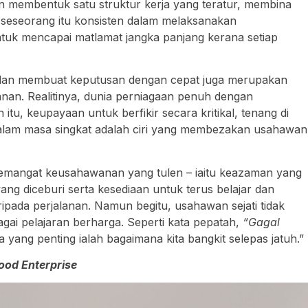
akan membentuk satu struktur kerja yang teratur, membina
n seseorang itu konsisten dalam melaksanakan
untuk mencapai matlamat jangka panjang kerana setiap
h dan membuat keputusan dengan cepat juga merupakan
nan. Realitinya, dunia perniagaan penuh dengan
 itu, keupayaan untuk berfikir secara kritikal, tenang di
dalam masa singkat adalah ciri yang membezakan usahawan
mangat keusahawanan yang tulen – iaitu keazaman yang
ang diceburi serta kesediaan untuk terus belajar dan
pada perjalanan. Namun begitu, usahawan sejati tidak
agai pelajaran berharga. Seperti kata pepatah,
“Gagal
 yang penting ialah bagaimana kita bangkit selepas jatuh.”
ood Enterprise