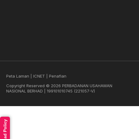
Peta Laman
|
ICNET
|
Penafian
Copyright Reserved © 2026 PERBADANAN USAHAWAN
NASIONAL BERHAD | 199101010745 (221057-V)
Read Policy