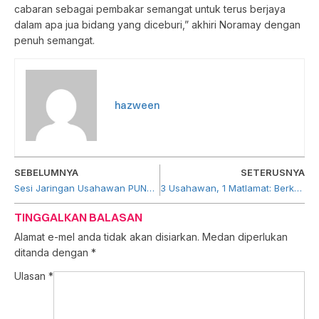
cabaran sebagai pembakar semangat untuk terus berjaya
dalam apa jua bidang yang diceburi,” akhiri Noramay dengan
penuh semangat.
hazween
SEBELUMNYA
SETERUSNYA
Sesi Jaringan Usahawan PUNB Pulau Pinang
3 Usahawan, 1 Matlamat: Berkongsi Tip Buat Usahawan Baru
TINGGALKAN BALASAN
Alamat e-mel anda tidak akan disiarkan.
Medan diperlukan
ditanda dengan
*
Ulasan
*