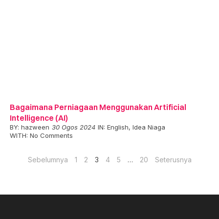
Bagaimana Perniagaan Menggunakan Artificial
Intelligence (AI)
BY:
hazween
30 Ogos 2024
IN:
English
,
Idea Niaga
WITH:
No Comments
Sebelumnya
1
2
3
4
5
…
20
Seterusnya