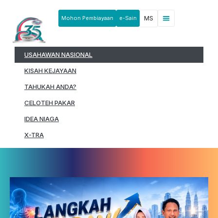
Mohon Pembiayaan
e-Sain
MS
Berita & Pengumuman
Produk & Perkhidmatan
Rakan Usahawan
USAHAWAN NASIONAL
KISAH KEJAYAAN
TAHUKAH ANDA?
CELOTEH PAKAR
IDEA NIAGA
X-TRA