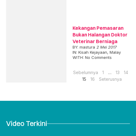
Kekangan Pemasaran
Bukan Halangan Doktor
Veterinar Berniaga
BY:
mastura
2 Mei 2017
IN:
Kisah Kejayaan
,
Malay
WITH:
No Comments
Sebelumnya
1
…
13
14
15
16
Seterusnya
Video Terkini