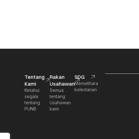
Tentang
Rakan
SDG
Kami
Usahawan
Memelihara
kelestarian
Ketahui
Semua
segala
tentang
tentang
Usahawan
PUNB
kami