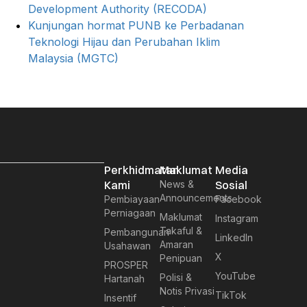
Development Authority (RECODA)
Kunjungan hormat PUNB ke Perbadanan
Teknologi Hijau dan Perubahan Iklim
Malaysia (MGTC)
Perkhidmatan
Maklumat
Media
Kami
News &
Sosial
Announcements
Pembiayaan
Facebook
Perniagaan
Maklumat
Instagram
Takaful &
Pembangunan
LinkedIn
Amaran
Usahawan
X
Penipuan
PROSPER
YouTube
Polisi &
Hartanah
Notis Privasi
TikTok
Insentif