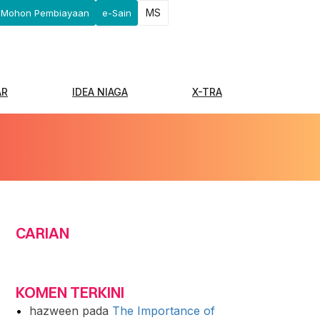
MS
Mohon Pembiayaan
e-Sain
AR
IDEA NIAGA
X-TRA
CARIAN
KOMEN TERKINI
hazween
pada
The Importance of