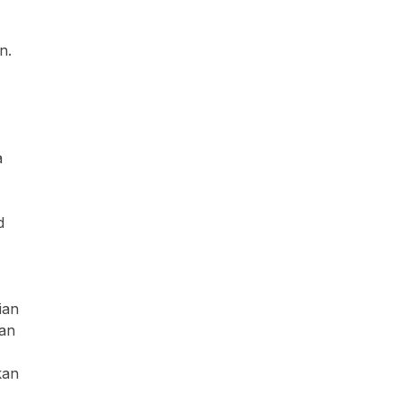
n.
a
d
ian
an
kan