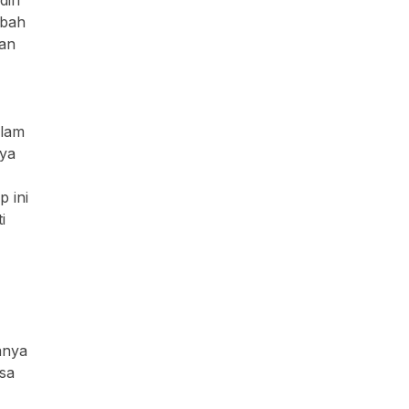
mbah
gan
alam
nya
 ini
i
anya
sa