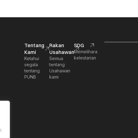
Tentang
Rakan
SDG
Kami
Usahawan
Memelihara
kelestarian
Ketahui
Semua
segala
tentang
tentang
Usahawan
PUNB
kami
.