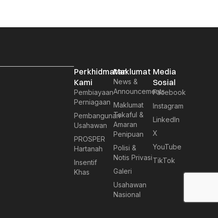
Perkhidmatan
Maklumat
Media
Kami
News &
Sosial
Announcements
Pembiayaan
Facebook
Perniagaan
Maklumat
Instagram
Takaful &
Pembangunan
LinkedIn
Amaran
Usahawan
X
Penipuan
PROSPER
YouTube
Polisi &
Hartanah
Notis Privasi
TikTok
Insentif
Galeri
Khas
Usahawan
Nasional