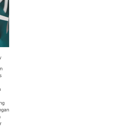
y
an
s
n
ng
ngan
a
r