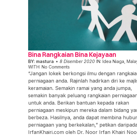
Bina Rangkaian Bina Kejayaan
BY:
mastura
8 Disember 2020
IN:
Idea Niaga
,
Mala
WITH:
No Comments
“Jangan lokek berkongsi ilmu dengan rangkai
perniagaan anda. Rajinlah hadirkan diri ke majli
keramaian. Semakin ramai yang anda jumpa,
semakin banyak peluang rangkaian perniagaa
untuk anda. Berikan bantuan kepada rakan
perniagaan meskipun mereka dalam bidang ya
berbeza. Hasilnya, anda dapat membina hubu
perniagaan yang berkekalan,” petikan daripad
IrfanKhairi.com oleh Dr. Noor Irfan Khairi Noo