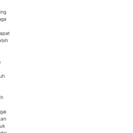
aga
dapat
ebih
a
uh
eh
gai
kan
uk