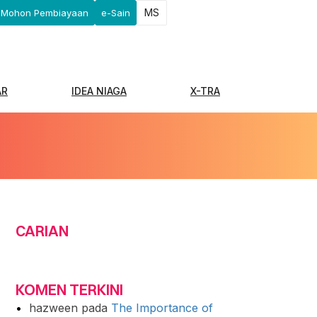
MS
Mohon Pembiayaan
e-Sain
AR
IDEA NIAGA
X-TRA
CARIAN
KOMEN TERKINI
hazween
pada
The Importance of