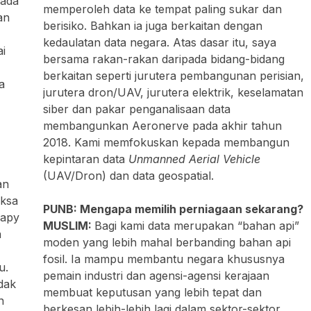
pada
memperoleh data ke tempat paling sukar dan
an
berisiko. Bahkan ia juga berkaitan dengan
kedaulatan data negara. Atas dasar itu, saya
i
bersama rakan-rakan daripada bidang-bidang
berkaitan seperti jurutera pembangunan perisian,
a
jurutera dron/UAV, jurutera elektrik, keselamatan
siber dan pakar penganalisaan data
membangunkan Aeronerve pada akhir tahun
2018. Kami memfokuskan kepada membangun
kepintaran data
Unmanned Aerial Vehicle
(UAV/Dron) dan data geospatial.
an
aksa
PUNB: Mengapa memilih perniagaan sekarang?
rapy
MUSLIM:
Bagi kami data merupakan “bahan api”
a
moden yang lebih mahal berbanding bahan api
fosil. Ia mampu membantu negara khususnya
u.
pemain industri dan agensi-agensi kerajaan
dak
membuat keputusan yang lebih tepat dan
n
berkesan lebih-lebih lagi dalam sektor-sektor