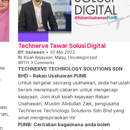
Technerve Tawar Solusi Digital
BY:
hazween
30 Mei 2023
IN:
Kisah Kejayaan
,
Malay
,
Uncategorized
WITH:
3 Comments
lay
TECHNERVE TECHNOLOGY SOLUTIONS SDN
BHD – Rakan Usahawan PUNB
n
Untuk bergelar seorang usahawan, anda haruslah
berani menempuh cabaran untuk mengecapi
kejayaan. Jom ikuti kisah kejayaan Rakan
Usahawan, Muslim Abdullah Zaik, pengusaha
esi
Technerve Technology Solutions Sdn Bhd yang
rian,
amat menginspirasikan ini!
PUNB:
Ceritakan bagaimana anda boleh
an