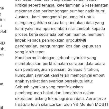
kritikal seperti tenaga, keterjaminan & keselamatan
me
makanan dan perlombongan sumber nadir bumi.
g
Justeru, kami mengambil peluang ini untuk
rik
mengetengahkan solusi berpandukan data yang
a
kami yakin mampu memberi nilai tambah kepada
oleh
proses kerja sedia ada bahkan mampu memberi
impak kepada peningkatan produktiviti
OND
penghasilan, pengurangan kos dan keputusan
nuh
yang lebih tepat.
an
Kami bermula dengan sebuah syarikat yang
memfokuskan perkhidmatan cerapan data udara
dan pembangunan perisian. Selepas 4 tahun,
kumpulan syarikat kami telah mempunyai empat
anak syarikat dan syarikat bersekutu iaitu:
sa
Sebuah syarikat yang memfokuskan
pembangunan bakat dan kemahiran dalam
ekosistem bidang teknologi dron data. Aeronerve
Institute telah dilancarkan oleh YB Menteri MOSTI
il