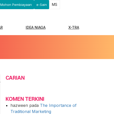
MS
Mohon Pembiayaan
e-Sain
AR
IDEA NIAGA
X-TRA
CARIAN
KOMEN TERKINI
hazween
pada
The Importance of
Traditional Marketing