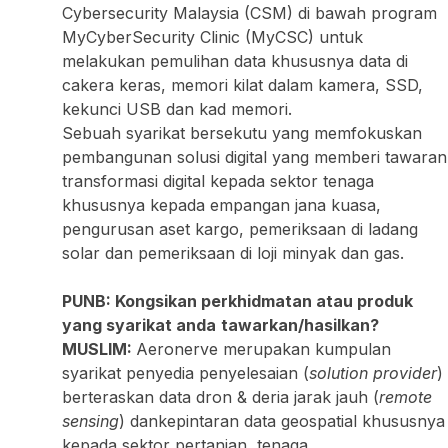
Cybersecurity Malaysia (CSM) di bawah program
MyCyberSecurity Clinic (MyCSC) untuk
melakukan pemulihan data khususnya data di
cakera keras, memori kilat dalam kamera, SSD,
kekunci USB dan kad memori.
Sebuah syarikat bersekutu yang memfokuskan
pembangunan solusi digital yang memberi tawaran
transformasi digital kepada sektor tenaga
khususnya kepada empangan jana kuasa,
pengurusan aset kargo, pemeriksaan di ladang
solar dan pemeriksaan di loji minyak dan gas.
PUNB: Kongsikan perkhidmatan atau produk
yang syarikat anda
tawarkan/hasilkan?
MUSLIM:
Aeronerve merupakan kumpulan
syarikat penyedia penyelesaian (
solution
provider
)
berteraskan data dron & deria jarak jauh (
remote
sensing
) dankepintaran data geospatial khususnya
kepada sektor pertanian, tenaga