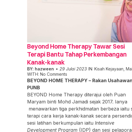
Beyond Home Therapy Tawar Sesi
Terapi Bantu Tahap Perkembangan
Kanak-kanak
BY:
hazween
29 Julai 2023
IN:
Kisah Kejayaan
,
Ma
WITH:
No Comments
BEYOND HOME THERAPY – Rakan Usahawa
PUNB
BEYOND Home Therapy diterajui oleh Puan
Maryam binti Mohd Jamadi sejak 2017. Ianya
menawarkan tiga perkhidmatan berbeza iaitu s
terapi cara kerja kanak-kanak secara persendi
sesi latihan berkumpulan iaitu
Intensive
Development Program
(IDP) dan sesi pelapor