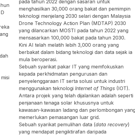
pada tahun 2022 dengan sasaran untuk
ahun
menghasilkan 30,000 orang bakat dan pemimpin
ND
teknologi menjelang 2030 selari dengan Malaysia
Drone Technology Action Plan (MDTAP) 2030
reka
yang dilancarkan MOSTI pada tahun 2022 yang
yang
mensasarkan 100,000 bakat pada tahun 2030.
Kini AI telah melatih lebih 3,000 orang yang
berbakat dalam bidang teknologi dan data sejak ia
udah
mula beroperasi.
Sebuah syarikat pakar IT yang memfokuskan
kepada perkhidmatan pengurusan dan
misi
penyelenggaraan IT serta solusi untuk industri
menggunakan teknologi
Internet of Things
(IOT).
Antara projek yang telah dijalankan adalah seperti
penjanaan tenaga solar khususnya untuk
kawasan-kawasan ladang dan perlombongan yan
memerlukan pemasangan luar grid.
Sebuah syarikat pemulihan data (
data recovery
)
yang mendapat pengiktirafan daripada