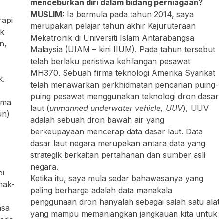
menceburkan diri dalam bidang perniagaan?
MUSLIM:
Ia bermula pada tahun 2014, saya
rapi
merupakan pelajar tahun akhir Kejuruteraan
ak
Mekatronik di Universiti Islam Antarabangsa
n,
Malaysia (UIAM – kini IIUM). Pada tahun tersebut
telah berlaku peristiwa kehilangan pesawat
MH370. Sebuah firma teknologi Amerika Syarikat
k.
telah menawarkan perkhidmatan pencarian puing-
puing pesawat menggunakan teknologi dron dasar
ama
laut (
unmanned underwater vehicle, UUV
), UUV
un)
adalah sebuah dron bawah air yang
berkeupayaan mencerap data dasar laut. Data
dasar laut negara merupakan antara data yang
strategik berkaitan pertahanan dan sumber asli
negara.
pi
Ketika itu, saya mula sedar bahawasanya yang
nak-
paling berharga adalah data manakala
penggunaan dron hanyalah sebagai salah satu ala
asa
yang mampu memanjangkan jangkauan kita untuk