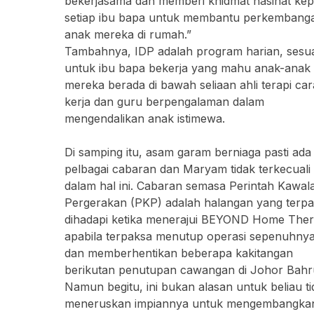
bekerjasama dan memberi khidmat nasihat ke
setiap ibu bapa untuk membantu perkembang
anak mereka di rumah.”
Tambahnya, IDP adalah program harian, sesua
untuk ibu bapa bekerja yang mahu anak-anak
mereka berada di bawah seliaan ahli terapi car
kerja dan guru berpengalaman dalam
mengendalikan anak istimewa.
Di samping itu, asam garam berniaga pasti ada
pelbagai cabaran dan Maryam tidak terkecuali
dalam hal ini. Cabaran semasa Perintah Kawal
Pergerakan (PKP) adalah halangan yang terp
dihadapi ketika menerajui BEYOND Home The
apabila terpaksa menutup operasi sepenuhny
dan memberhentikan beberapa kakitangan
berikutan penutupan cawangan di Johor Bahr
Namun begitu, ini bukan alasan untuk beliau ti
meneruskan impiannya untuk mengembangka