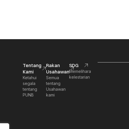
Tentang
Rakan
SDG
Kami
Usahawan
Memelihara
kelestarian
Ketahui
Semua
segala
tentang
tentang
Usahawan
PUNB
kami