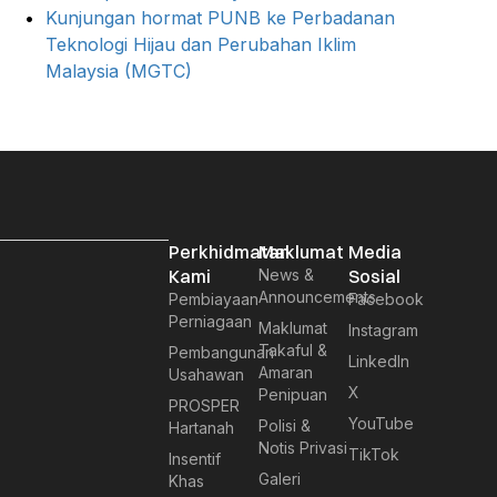
Kunjungan hormat PUNB ke Perbadanan
Teknologi Hijau dan Perubahan Iklim
Malaysia (MGTC)
Perkhidmatan
Maklumat
Media
Kami
News &
Sosial
Announcements
Pembiayaan
Facebook
Perniagaan
Maklumat
Instagram
Takaful &
Pembangunan
LinkedIn
Amaran
Usahawan
X
Penipuan
PROSPER
YouTube
Polisi &
Hartanah
Notis Privasi
TikTok
Insentif
Galeri
Khas