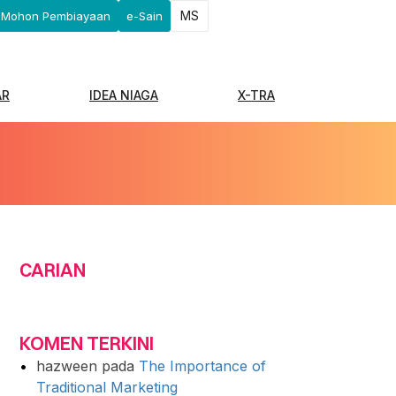
MS
Mohon Pembiayaan
e-Sain
AR
IDEA NIAGA
X-TRA
CARIAN
KOMEN TERKINI
hazween
pada
The Importance of
Traditional Marketing