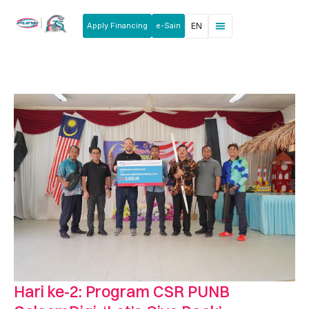
Apply Financing
e-Sain
EN
News & Announcements
Products & Services
Rakan Usahawan
Hari ke-2: Program CSR PUNB