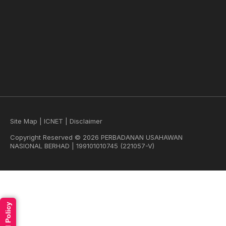
Site Map
|
ICNET
|
Disclaimer
Copyright Reserved © 2026 PERBADANAN USAHAWAN
NASIONAL BERHAD | 199101010745 (221057-V)
Read Policy