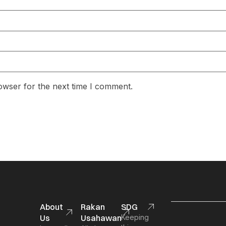
owser for the next time I comment.
About
Rakan
SDG
Us
Usahawan
Keeping