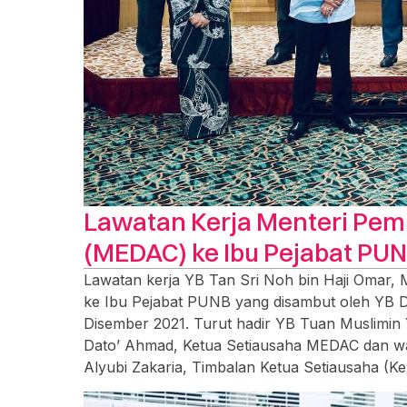
Lawatan Kerja Menteri Pe
(MEDAC) ke Ibu Pejabat PU
Lawatan kerja YB Tan Sri Noh bin Haji Omar
ke Ibu Pejabat PUNB yang disambut oleh YB D
Disember 2021. Turut hadir YB Tuan Muslimin
Dato’ Ahmad, Ketua Setiausaha MEDAC dan wak
Alyubi Zakaria, Timbalan Ketua Setiausaha 