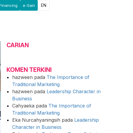
EN
Financing
e-Sain
CARIAN
KOMEN TERKINI
hazween
pada
The Importance of
Traditional Marketing
hazween
pada
Leadership Character in
Business
Cahyaeka
pada
The Importance of
Traditional Marketing
Eka Nurcahyaningsih
pada
Leadership
Character in Business