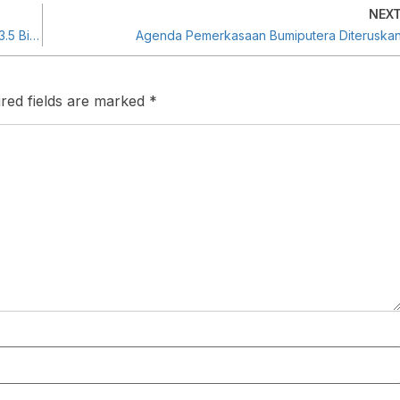
NEX
PUNB Bantu 11,564 Usahawan Bumiputera Dengan RM3.5 Bilion Pembiayaan Sejak Ditubuhkan
Agenda Pemerkasaan Bumiputera Diteruska
red fields are marked
*