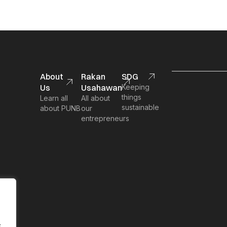
About
Rakan
SDG
Us
Usahawan
Keeping
things
Learn all
All about
sustainable
about PUNB
our
entrepreneurs
.