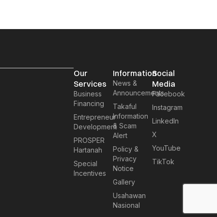
Our
Information
Social
Services
News &
Media
Announcements
Business
Facebook
Financing
Takaful
Instagram
Information
Entrepreneur
LinkedIn
& Scam
Development
X
Alert
PROSPER
YouTube
Policy &
Hartanah
Privacy
TikTok
Special
Notice
Incentives
Gallery
Usahawan
Nasional