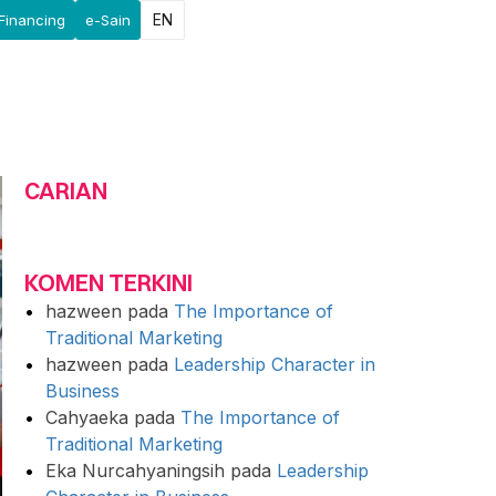
EN
Financing
e-Sain
CARIAN
KOMEN TERKINI
hazween
pada
The Importance of
Traditional Marketing
hazween
pada
Leadership Character in
Business
Cahyaeka
pada
The Importance of
Traditional Marketing
Eka Nurcahyaningsih
pada
Leadership