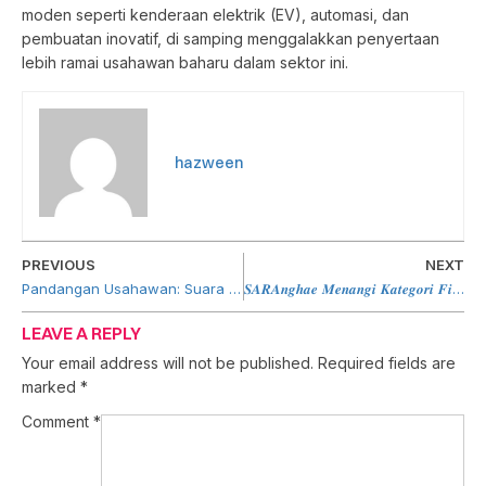
moden seperti kenderaan elektrik (EV), automasi, dan
pembuatan inovatif, di samping menggalakkan penyertaan
lebih ramai usahawan baharu dalam sektor ini.
hazween
PREVIOUS
NEXT
Pandangan Usahawan: Suara & Realiti Perniagaan Di Bumi Kenyalang
𝑺𝑨𝑹𝑨𝒏𝒈𝒉𝒂𝒆 𝑴𝒆𝒏𝒂𝒏𝒈𝒊 𝑲𝒂𝒕𝒆𝒈𝒐𝒓𝒊 𝑭𝒊𝒍𝒆𝒎 𝑷𝒆𝒏𝒅𝒆𝒌 𝑻𝒆𝒓𝒃𝒂𝒊𝒌 𝒅𝒊 𝑭𝑭𝑴 𝑲𝒆-34!
LEAVE A REPLY
Your email address will not be published.
Required fields are
marked
*
Comment
*