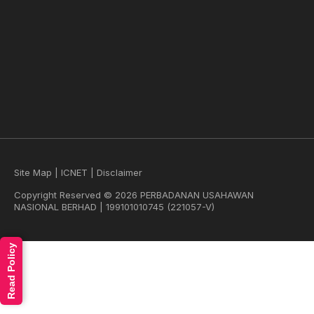
Site Map
|
ICNET
|
Disclaimer
Copyright Reserved © 2026 PERBADANAN USAHAWAN
NASIONAL BERHAD | 199101010745 (221057-V)
Read Policy