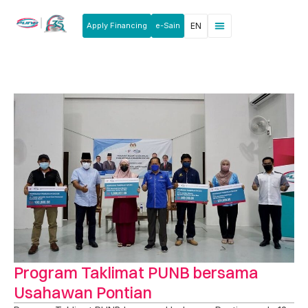
Apply Financing
e-Sain
EN
News & Announcements
Products & Services
Rakan Usahawan
Program Taklimat PUNB bersama
Usahawan Pontian