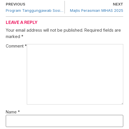
PREVIOUS
NEXT
Program Tanggungjawab Sosial Korporat “Let’s Give Back @ Kuala Tahan 2025″
Majlis Perasmian MIHAS 2025
LEAVE A REPLY
Your email address will not be published.
Required fields are
marked
*
Comment
*
Name
*