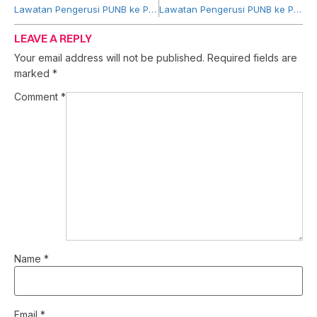
Lawatan Pengerusi PUNB ke Pejabat Cawangan Tawau dan Premis Perniagaan Rakan Usahawan PUNB
Lawatan Pengerusi PUNB ke Pejabat Wilayah Sabah dan Premis Perniagaan Rakan Usahawan PUNB
LEAVE A REPLY
Your email address will not be published.
Required fields are
marked
*
Comment
*
Name
*
Email
*