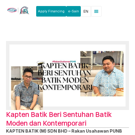
Apply Financing
e-Sain
EN
News & Announcements
Products & Services
Rakan Usahawan
Kapten Batik Beri Sentuhan Batik
Moden dan Kontemporari
KAPTEN BATIK (M) SDN BHD – Rakan Usahawan PUNB