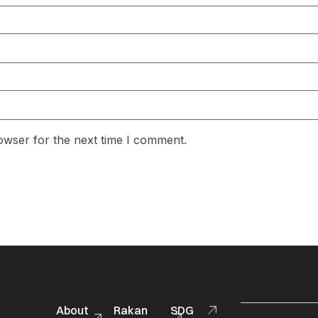
owser for the next time I comment.
About
Rakan
SDG