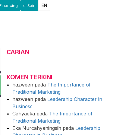
EN
Financing
e-Sain
CARIAN
KOMEN TERKINI
hazween
pada
The Importance of
Traditional Marketing
hazween
pada
Leadership Character in
Business
Cahyaeka
pada
The Importance of
Traditional Marketing
Eka Nurcahyaningsih
pada
Leadership