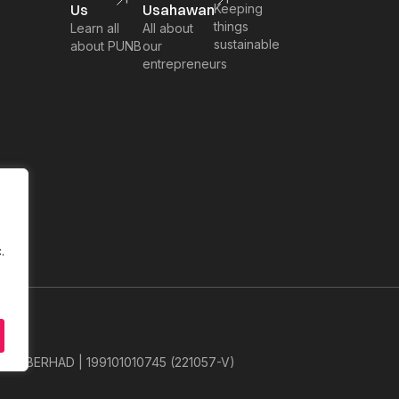
Us
Usahawan
Keeping
things
Learn all
All about
sustainable
about PUNB
our
entrepreneurs
.
L BERHAD | 199101010745 (221057-V)