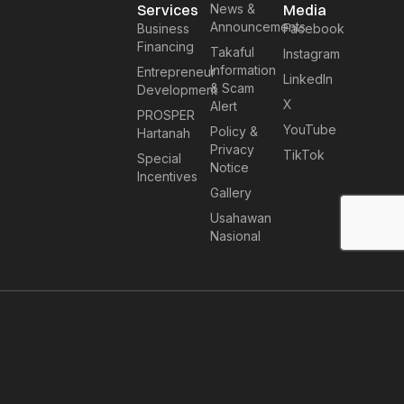
Services
News &
Media
Announcements
Business
Facebook
Financing
Takaful
Instagram
Information
Entrepreneur
LinkedIn
& Scam
Development
X
Alert
PROSPER
YouTube
Policy &
Hartanah
Privacy
TikTok
Special
Notice
Incentives
Gallery
Usahawan
Nasional