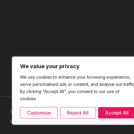
We value your privacy
We use cookies to enhance your browsing experience,
serve personalised ads or content, and analyse our traffic
By clicking "Accept All", you consent to our use of
cookies.
Site Map
|
ICNET
|
Disclaimer
Customise
Reject All
Accept All
Copyright Reserved © 2026 PERBADANAN USAHAWAN NASIONA