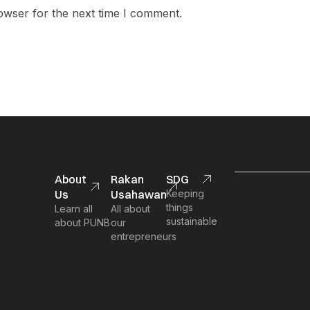
owser for the next time I comment.
About
Rakan
SDG
Us
Usahawan
Keeping
things
Learn all
All about
sustainable
about PUNB
our
entrepreneurs