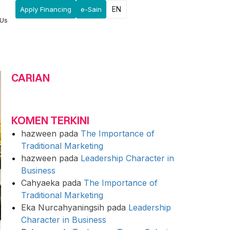
EN
Apply Financing
e-Sain
 Us
CARIAN
KOMEN TERKINI
hazween
pada
The Importance of
Traditional Marketing
hazween
pada
Leadership Character in
Business
Cahyaeka
pada
The Importance of
Traditional Marketing
Eka Nurcahyaningsih
pada
Leadership
Character in Business