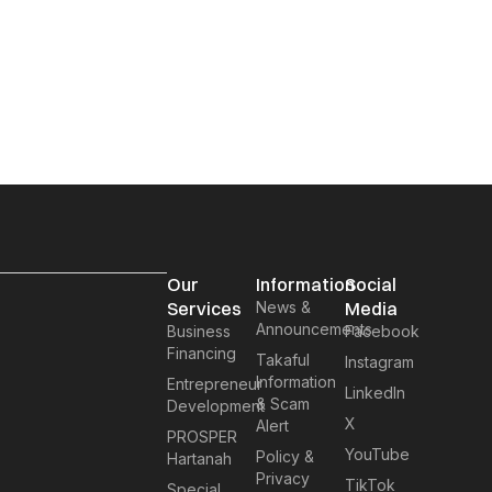
Our
Information
Social
Services
News &
Media
Announcements
Business
Facebook
Financing
Takaful
Instagram
Information
Entrepreneur
LinkedIn
& Scam
Development
X
Alert
PROSPER
YouTube
Policy &
Hartanah
Privacy
TikTok
Special