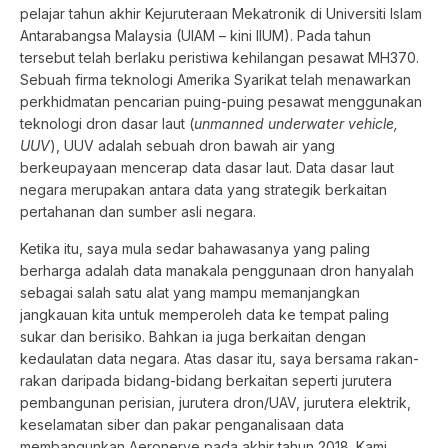
pelajar tahun akhir Kejuruteraan Mekatronik di Universiti Islam
Antarabangsa Malaysia (UIAM – kini IIUM). Pada tahun
tersebut telah berlaku peristiwa kehilangan pesawat MH370.
Sebuah firma teknologi Amerika Syarikat telah menawarkan
perkhidmatan pencarian puing-puing pesawat menggunakan
teknologi dron dasar laut (
unmanned underwater vehicle,
UUV
), UUV adalah sebuah dron bawah air yang
berkeupayaan mencerap data dasar laut. Data dasar laut
negara merupakan antara data yang strategik berkaitan
pertahanan dan sumber asli negara.
Ketika itu, saya mula sedar bahawasanya yang paling
berharga adalah data manakala penggunaan dron hanyalah
sebagai salah satu alat yang mampu memanjangkan
jangkauan kita untuk memperoleh data ke tempat paling
sukar dan berisiko. Bahkan ia juga berkaitan dengan
kedaulatan data negara. Atas dasar itu, saya bersama rakan-
rakan daripada bidang-bidang berkaitan seperti jurutera
pembangunan perisian, jurutera dron/UAV, jurutera elektrik,
keselamatan siber dan pakar penganalisaan data
membangunkan Aeronerve pada akhir tahun 2018. Kami