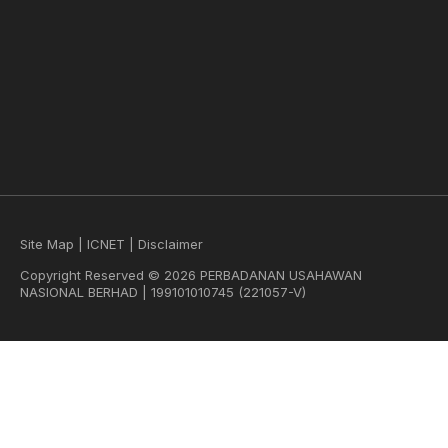
Site Map
|
ICNET
|
Disclaimer
Copyright Reserved © 2026 PERBADANAN USAHAWAN
NASIONAL BERHAD | 199101010745 (221057-V)