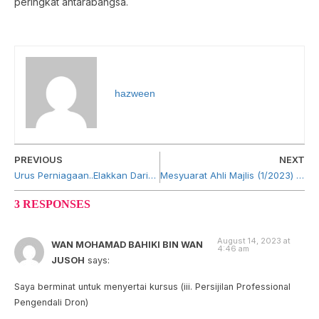
peringkat antarabangsa.
hazween
PREVIOUS
NEXT
Urus Perniagaan..Elakkan Daripada Melakukan Perkara Ini!
Mesyuarat Ahli Majlis (1/2023) dan Mesyuarat Agung Tahunan 2023 ADFIM
3 RESPONSES
August 14, 2023 at
WAN MOHAMAD BAHIKI BIN WAN
4:46 am
JUSOH
says:
Saya berminat untuk menyertai kursus (iii. Persijilan Professional
Pengendali Dron)