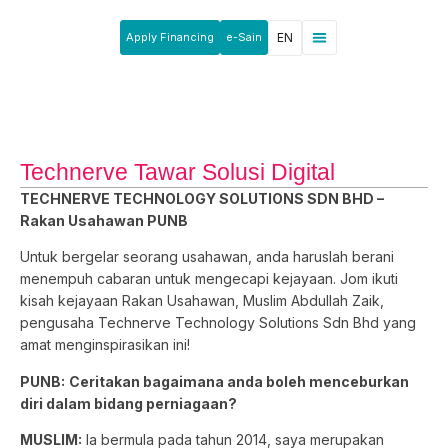
Apply Financing
e-Sain
EN
News & Announcements
Products & Services
Rakan Usahawan
Technerve Tawar Solusi Digital
TECHNERVE TECHNOLOGY SOLUTIONS SDN BHD –
Rakan Usahawan PUNB
Untuk bergelar seorang usahawan, anda haruslah berani
menempuh cabaran untuk mengecapi kejayaan. Jom ikuti
kisah kejayaan Rakan Usahawan, Muslim Abdullah Zaik,
pengusaha Technerve Technology Solutions Sdn Bhd yang
amat menginspirasikan ini!
PUNB:
Ceritakan bagaimana anda boleh menceburkan
diri dalam bidang perniagaan?
MUSLIM:
Ia bermula pada tahun 2014, saya merupakan