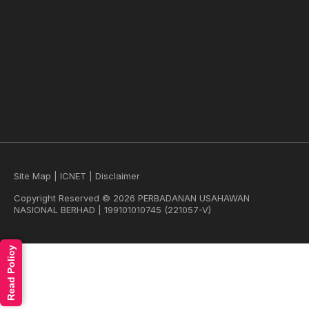
Site Map
|
ICNET
|
Disclaimer
Copyright Reserved © 2026 PERBADANAN USAHAWAN
NASIONAL BERHAD | 199101010745 (221057-V)
Read Policy