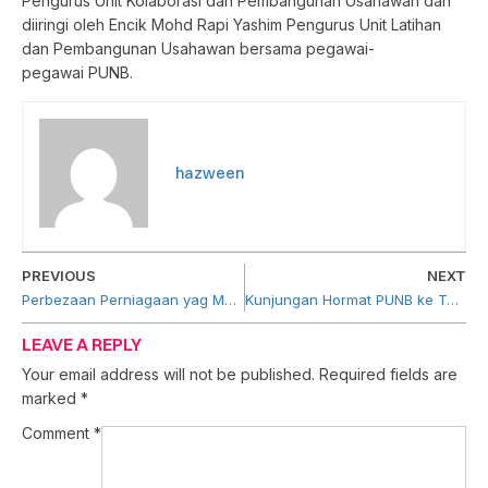
Pengurus Unit Kolaborasi dan Pembangunan Usahawan dan
diiringi oleh Encik Mohd Rapi Yashim Pengurus Unit Latihan
dan Pembangunan Usahawan bersama pegawai-
pegawai
PUNB
.
hazween
PREVIOUS
NEXT
Perbezaan Perniagaan yag Menerapkan ESG dan yang Tidak
Kunjungan Hormat PUNB ke Taman Reka Bentuk Litar Bersepadu (IC) Semikonduktor Malaysia
LEAVE A REPLY
Your email address will not be published.
Required fields are
marked
*
Comment
*