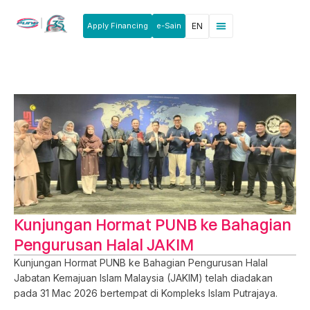
Apply Financing
e-Sain
EN
News & Announcements
Products & Services
Rakan Usahawan
Kunjungan Hormat PUNB ke Bahagian
Pengurusan Halal JAKIM
Kunjungan Hormat
PUNB
ke Bahagian Pengurusan Halal
Jabatan Kemajuan Islam Malaysia (JAKIM) telah diadakan
pada 31 Mac 2026 bertempat di Kompleks Islam Putrajaya.