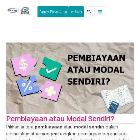
Apply Financing
e-Sain
EN
News & Announcements
Products & Services
Rakan Usahawan
Pembiayaan atau Modal Sendiri?
Pilihan antara
pembiayaan
atau
modal sendiri
dalam
memulakan atau mengembangkan perniagaan bergantung