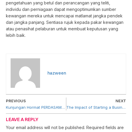
pengetahuan yang betul dan perancangan yang teliti,
individu dan perniagaan dapat mengoptimumkan sumber
kewangan mereka untuk mencapai matlamat jangka pendek
dan jangka panjang. Sentiasa rujuk kepada pakar kewangan
atau penasihat pelaburan untuk membuat keputusan yang
lebih baik.
hazween
PREVIOUS
NEXT
Kunjungan Hormat PERDASAMA ke Ibu Pejabat PUNB
The Impact of Starting a Business Based on Viral Trends in Malaysia: Pros, Cons and Growth Strategies
LEAVE A REPLY
Your email address will not be published.
Required fields are