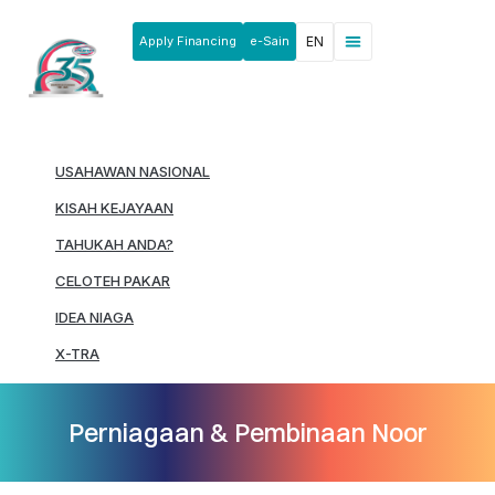
Apply Financing
e-Sain
EN
News & Announcements
Products & Services
Rakan Usahawan
USAHAWAN NASIONAL
KISAH KEJAYAAN
TAHUKAH ANDA?
CELOTEH PAKAR
IDEA NIAGA
X-TRA
Perniagaan & Pembinaan Noor