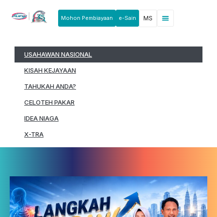
Mohon Pembiayaan
e-Sain
MS
Berita & Pengumuman
Produk & Perkhidmatan
Rakan Usahawan
USAHAWAN NASIONAL
KISAH KEJAYAAN
TAHUKAH ANDA?
CELOTEH PAKAR
IDEA NIAGA
X-TRA