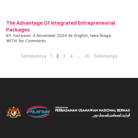
The Advantage Of Integrated Entrepreneurial
Packages
BY:
hazween
4 November 2024
IN:
English
,
Idea Niaga
WITH:
No Comments
Sebelumnya
1
2
3
4
…
20
Seterusnya