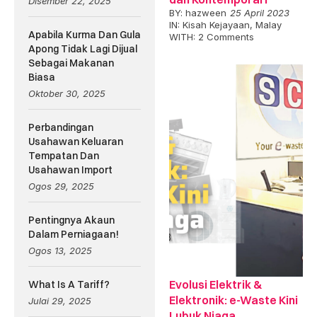
Disember 22, 2025
BY:
hazween
25 April 2023
IN:
Kisah Kejayaan
,
Malay
Apabila Kurma Dan Gula
WITH:
2 Comments
Apong Tidak Lagi Dijual
Sebagai Makanan
Biasa
Oktober 30, 2025
Perbandingan
Usahawan Keluaran
Tempatan Dan
Usahawan Import
Ogos 29, 2025
Pentingnya Akaun
Dalam Perniagaan!
Ogos 13, 2025
Evolusi Elektrik &
What Is A Tariff?
Elektronik: e-Waste Kini
Julai 29, 2025
Lubuk Niaga