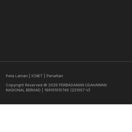
Peta Laman
|
ICNET
|
Penafian
Copyright Reserved © 2026 PERBADANAN USAHAWAN
NASIONAL BERHAD | 199101010745 (221057-V)