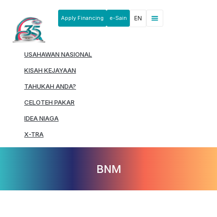
Apply Financing
e-Sain
EN
News & Announcements
Products & Services
Rakan Usahawan
USAHAWAN NASIONAL
KISAH KEJAYAAN
TAHUKAH ANDA?
CELOTEH PAKAR
IDEA NIAGA
X-TRA
BNM