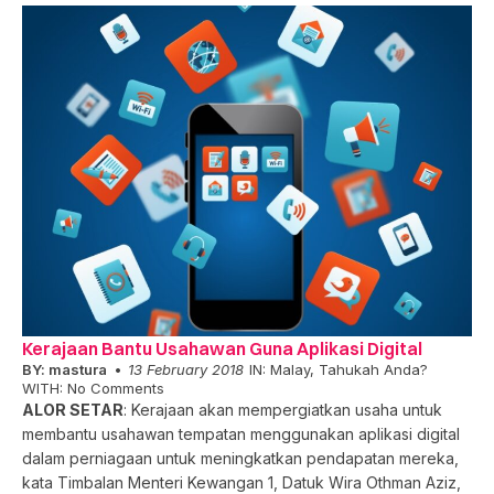
Kerajaan Bantu Usahawan Guna Aplikasi Digital
BY:
mastura
13 February 2018
IN:
Malay
,
Tahukah Anda?
WITH:
No Comments
ALOR SETAR
: Kerajaan akan mempergiatkan usaha untuk
membantu usahawan tempatan menggunakan aplikasi digital
dalam perniagaan untuk meningkatkan pendapatan mereka,
kata Timbalan Menteri Kewangan 1, Datuk Wira Othman Aziz,