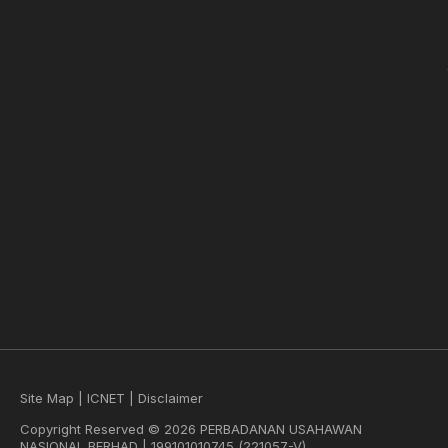
Site Map
|
ICNET
|
Disclaimer
Copyright Reserved © 2026 PERBADANAN USAHAWAN
NASIONAL BERHAD | 199101010745 (221057-V)