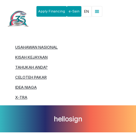
Apply Financing
e-Sain
EN
News & Announcements
Products & Services
Rakan Usahawan
USAHAWAN NASIONAL
KISAH KEJAYAAN
TAHUKAH ANDA?
CELOTEH PAKAR
IDEA NIAGA
X-TRA
hellosign