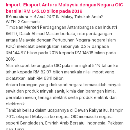
Import–Eksport Antara Malaysia dengan Negara OIC
bernilai RM 145.18 bilion pada 2016
BY:
mastura
4 April 2017
IN:
Malay
,
Tahukah Anda?
WITH:
2 Comments
Timbalan Menteri Perdagangan Antarabangsa dan Industri
(MITI), Datuk Ahmad Maslan berkata, nilai perdagangan
antara Malaysia dengan Pertubuhan Negara-negara Islam
(OIC) mencatat peningkatan sebanyak 0.2% daripada
RM 144.87 bilion pada 2015 kepada RM 145.18 bilion pada
2016.
Nilai eksport ke anggota OIC pula meningkat 5.1% tahun ke
tahun kepada RM 82.07 bilion manakala nilai import yang
dicatatkan ialah RM 63.11 bilion.
Antara barangan yang dieksport negara termasuklah minyak
sawit dan produk minyak sawit, kimia dan barangan kimia,
peralatan mesin, tenaga elektrik serta produk elektrik dan
elektronik.
Tambah beliau dalam ucapannya di Dewan Rakyat itu, hampir
70% eksport Malaysia ke negara OIC memasuki negara
seperti Bangladesh, Emiriah Arab Bersatu, Indonesia, Pakistan
dan Turki.