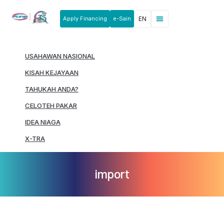
Apply Financing
e-Sain
EN
News & Announcements
Products & Services
Rakan Usahawan
USAHAWAN NASIONAL
KISAH KEJAYAAN
TAHUKAH ANDA?
CELOTEH PAKAR
IDEA NIAGA
X-TRA
import