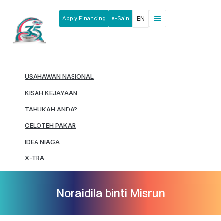
Apply Financing
e-Sain
EN
News & Announcements
Products & Services
Rakan Usahawan
USAHAWAN NASIONAL
KISAH KEJAYAAN
TAHUKAH ANDA?
CELOTEH PAKAR
IDEA NIAGA
X-TRA
Noraidila binti Misrun