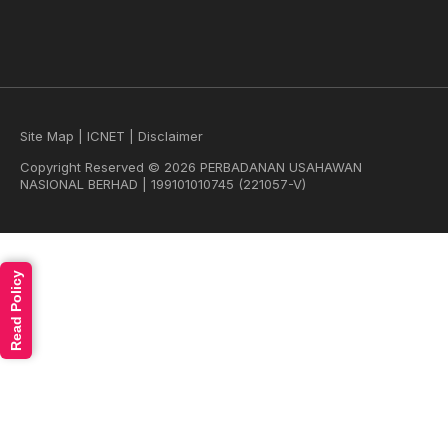
Site Map
|
ICNET
|
Disclaimer
Copyright Reserved © 2026 PERBADANAN USAHAWAN
NASIONAL BERHAD | 199101010745 (221057-V)
Read Policy