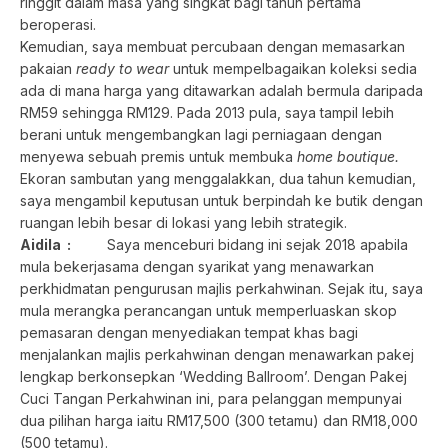
ringgit dalam masa yang singkat bagi tahun pertama
beroperasi.
Kemudian, saya membuat percubaan dengan memasarkan
pakaian
ready to wear
untuk mempelbagaikan koleksi sedia
ada di mana harga yang ditawarkan adalah bermula daripada
RM59 sehingga RM129. Pada 2013 pula, saya tampil lebih
berani untuk mengembangkan lagi perniagaan dengan
menyewa sebuah premis untuk membuka
home boutique.
Ekoran sambutan yang menggalakkan, dua tahun kemudian,
saya mengambil keputusan untuk berpindah ke butik dengan
ruangan lebih besar di lokasi yang lebih strategik.
Aidila :
Saya menceburi bidang ini sejak 2018 apabila
mula bekerjasama dengan syarikat yang menawarkan
perkhidmatan pengurusan majlis perkahwinan. Sejak itu, saya
mula merangka perancangan untuk memperluaskan skop
pemasaran dengan menyediakan tempat khas bagi
menjalankan majlis perkahwinan dengan menawarkan pakej
lengkap berkonsepkan ‘Wedding Ballroom’. Dengan Pakej
Cuci Tangan Perkahwinan ini, para pelanggan mempunyai
dua pilihan harga iaitu RM17,500 (300 tetamu) dan RM18,000
(500 tetamu).