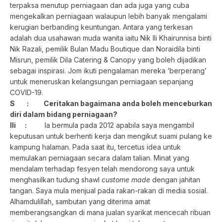
terpaksa menutup perniagaan dan ada juga yang cuba
mengekalkan perniagaan walaupun lebih banyak mengalami
kerugian berbanding keuntungan. Antara yang terkesan
adalah dua usahawan muda wanita iaitu Nik Ili Khairunnisa binti
Nik Razali, pemilik Bulan Madu Boutique dan Noraidila binti
Misrun, pemilik Dila Catering & Canopy yang boleh dijadikan
sebagai inspirasi. Jom ikuti pengalaman mereka ‘berperang’
untuk meneruskan kelangsungan perniagaan sepanjang
COVID-19.
S : Ceritakan bagaimana anda boleh menceburkan
diri dalam bidang perniagaan?
Ili :
Ia bermula pada 2012 apabila saya mengambil
keputusan untuk
berhenti kerja dan mengikut suami pulang ke
kampung halaman. Pada saat itu, tercetus idea untuk
memulakan perniagaan secara dalam talian. Minat yang
mendalam terhadap fesyen telah mendorong saya untuk
menghasilkan tudung shawl
custome made
dengan jahitan
tangan. Saya mula menjual pada rakan-rakan di media sosial.
Alhamdulillah, sambutan yang diterima amat
memberangsangkan di mana jualan syarikat mencecah ribuan