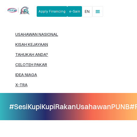
Apply Financing
e-Sain
EN
News & Announcements
Products & Services
Rakan Usahawan
USAHAWAN NASIONAL
KISAH KEJAYAAN
TAHUKAH ANDA?
CELOTEH PAKAR
IDEA NIAGA
X-TRA
#SesiKupiKupiRakanUsahawanPUNB