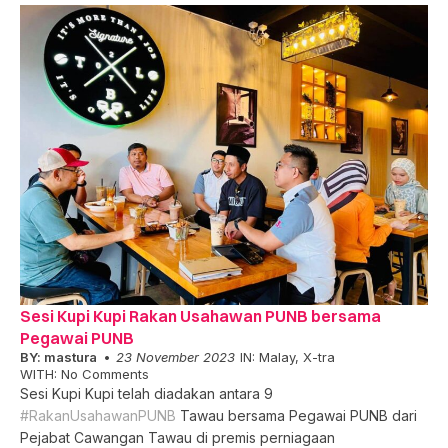
Sesi Kupi Kupi Rakan Usahawan PUNB bersama
Pegawai PUNB
BY:
mastura
23 November 2023
IN:
Malay
,
X-tra
WITH:
No Comments
Sesi Kupi Kupi telah diadakan antara 9
#RakanUsahawanPUNB
Tawau bersama Pegawai PUNB dari
Pejabat Cawangan Tawau di premis perniagaan