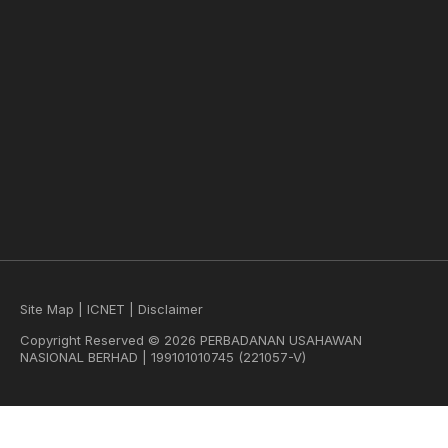
Site Map
|
ICNET
|
Disclaimer
Copyright Reserved © 2026 PERBADANAN USAHAWAN
NASIONAL BERHAD | 199101010745 (221057-V)