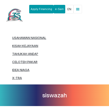
Apply Financing
e-Sain
EN
News & Announcements
Products & Services
Rakan Usahawan
USAHAWAN NASIONAL
KISAH KEJAYAAN
TAHUKAH ANDA?
CELOTEH PAKAR
IDEA NIAGA
X-TRA
siswazah