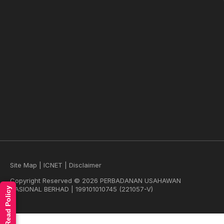
Site Map
|
ICNET
|
Disclaimer
Copyright Reserved © 2026 PERBADANAN USAHAWAN
NASIONAL BERHAD | 199101010745 (221057-V)
Read Policy