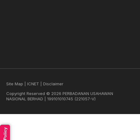
Site Map
|
ICNET
|
Disclaimer
Copyright Reserved © 2026 PERBADANAN USAHAWAN
NASIONAL BERHAD | 199101010745 (221057-V)
Read Policy