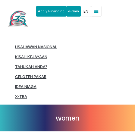
Apply Financing
e-Sain
EN
News & Announcements
Products & Services
Rakan Usahawan
USAHAWAN NASIONAL
KISAH KEJAYAAN
TAHUKAH ANDA?
CELOTEH PAKAR
IDEA NIAGA
X-TRA
women