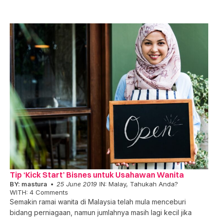
Tip ‘Kick Start’ Bisnes untuk Usahawan Wanita
BY:
mastura
25 June 2019
IN:
Malay
,
Tahukah Anda?
WITH:
4 Comments
Semakin ramai wanita di Malaysia telah mula menceburi
bidang perniagaan, namun jumlahnya masih lagi kecil jika