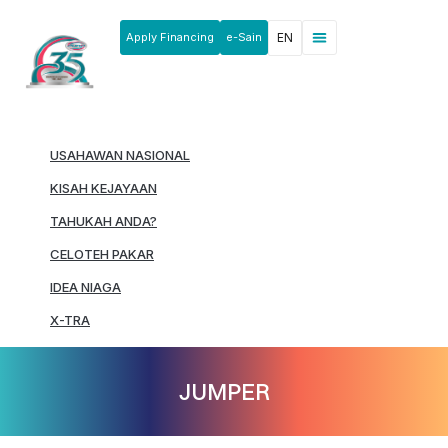
Apply Financing
e-Sain
EN
News & Announcements
Products & Services
Rakan Usahawan
USAHAWAN NASIONAL
KISAH KEJAYAAN
TAHUKAH ANDA?
CELOTEH PAKAR
IDEA NIAGA
X-TRA
JUMPER