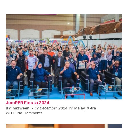
JumPER Fiesta 2024
BY:
hazween
19 December 2024
IN:
Malay
,
X-tra
WITH:
No Comments