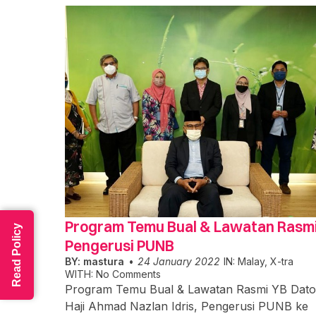
Program Temu Bual & Lawatan Rasm
Read Policy
Pengerusi PUNB
BY:
mastura
24 January 2022
IN:
Malay
,
X-tra
WITH:
No Comments
Program Temu Bual & Lawatan Rasmi YB Dato
Haji Ahmad Nazlan Idris, Pengerusi PUNB ke