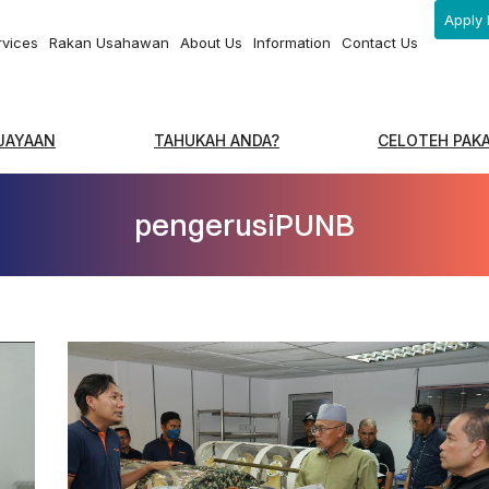
Apply 
rvices
Rakan Usahawan
About Us
Information
Contact Us
EJAYAAN
TAHUKAH ANDA?
CELOTEH PAK
pengerusiPUNB