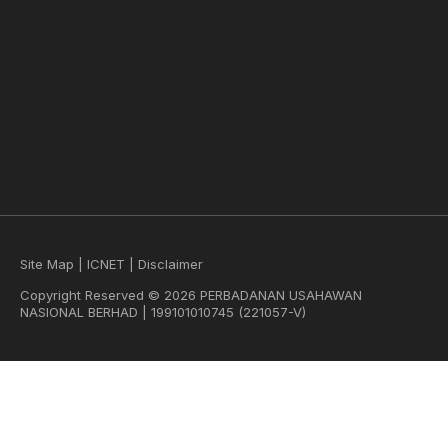
Site Map
|
ICNET
|
Disclaimer
Copyright Reserved © 2026 PERBADANAN USAHAWAN
NASIONAL BERHAD | 199101010745 (221057-V)