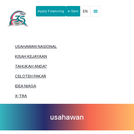
Apply Financing
e-Sain
EN
News & Announcements
Products & Services
Rakan Usahawan
USAHAWAN NASIONAL
KISAH KEJAYAAN
TAHUKAH ANDA?
CELOTEH PAKAR
IDEA NIAGA
X-TRA
usahawan