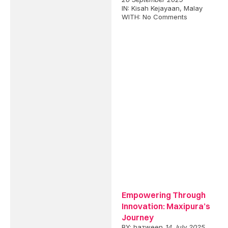
IN:
Kisah Kejayaan
,
Malay
WITH:
No Comments
Empowering Through
Innovation: Maxipura’s
Journey
BY:
hazween
14 July 2025