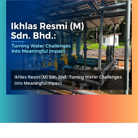
Ikhlas Resmi (M) Sdn. Bhd.: Turning Water Challenges
Ar-Rayyan Optometry: Membawa Penglihatan Lebih
Into Meaningful Impact
AhmadTamar: Langkah Pertama yang Mengubah
Jelas kepada Komuniti
Segalanya