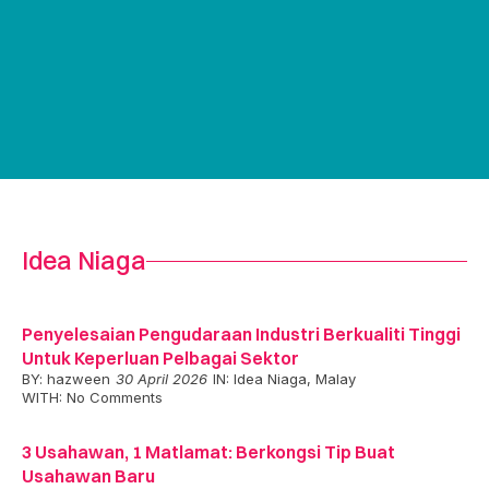
Idea Niaga
Penyelesaian Pengudaraan Industri Berkualiti Tinggi
Untuk Keperluan Pelbagai Sektor
BY:
hazween
30 April 2026
IN:
Idea Niaga
,
Malay
WITH:
No Comments
3 Usahawan, 1 Matlamat: Berkongsi Tip Buat
Usahawan Baru