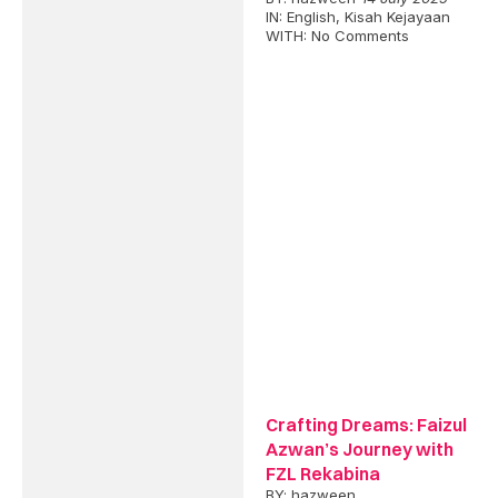
IN:
English
,
Kisah Kejayaan
WITH:
No Comments
Crafting Dreams: Faizul
Azwan’s Journey with
FZL Rekabina
BY:
hazween