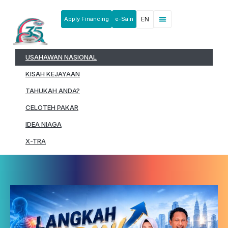
Apply Financing
e-Sain
EN
News & Announcements
Products & Services
Rakan Usahawan
USAHAWAN NASIONAL
KISAH KEJAYAAN
TAHUKAH ANDA?
CELOTEH PAKAR
IDEA NIAGA
X-TRA